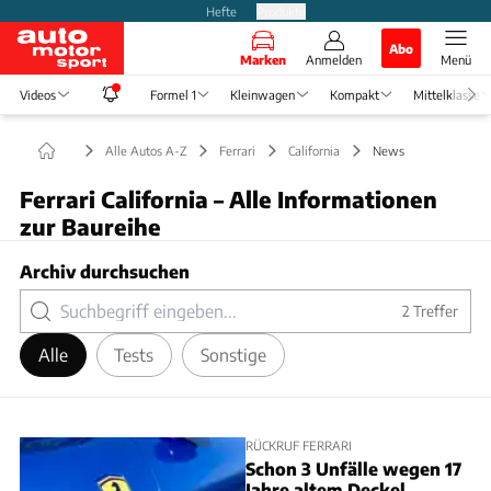
Hefte
Produkte
Abo
Marken
Anmelden
Menü
Videos
Formel 1
Kleinwagen
Kompakt
Mittelklasse
Alle Autos A-Z
Ferrari
California
News
Ferrari California – Alle Informationen
zur Baureihe
Archiv durchsuchen
2
Treffer
Alle
Tests
Sonstige
RÜCKRUF FERRARI
Schon 3 Unfälle wegen 17
Jahre altem Deckel