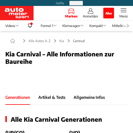
Hefte
Produkte
Abo
Marken
Anmelden
Menü
Videos
Formel 1
Kleinwagen
Kompakt
Mittelklasse
Alle Autos A-Z
Kia
Carnival
Kia Carnival – Alle Informationen zur
Baureihe
Foto: Kia
Slide 1 von 1: Bild - Bild 1
Generationen
Artikel & Tests
Allgemeine Infos
Alle Kia Carnival Generationen
(UP/GQ)
(VQ)