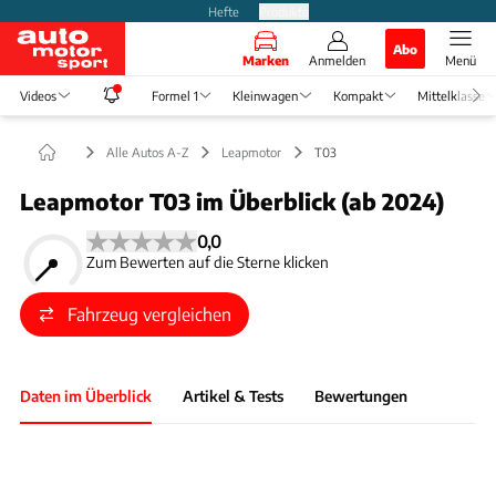
Hefte
Produkte
Abo
Marken
Anmelden
Menü
Videos
Formel 1
Kleinwagen
Kompakt
Mittelklasse
Alle Autos A-Z
Leapmotor
T03
Leapmotor T03 im Überblick (ab 2024)
0,0
Zum Bewerten auf die Sterne klicken
Fahrzeug vergleichen
Daten im Überblick
Artikel & Tests
Bewertungen
Foto: Autokauf
Slide 1 von 1: Bild - Bild 1