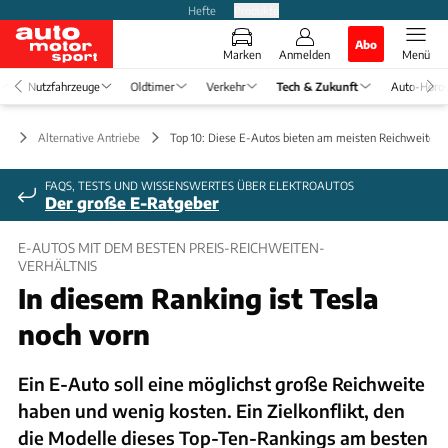
Hefte
Produkte
Abo
Marken
Anmelden
Menü
Nutzfahrzeuge
Oldtimer
Verkehr
Tech & Zukunft
Auto-Horo
ft
Alternative Antriebe
Top 10: Diese E-Autos bieten am meisten Reichweite fü
FAQS, TESTS UND WISSENSWERTES ÜBER ELEKTROAUTOS
Der große E-Ratgeber
E-AUTOS MIT DEM BESTEN PREIS-REICHWEITEN-
VERHÄLTNIS
In diesem Ranking ist Tesla
noch vorn
Ein E-Auto soll eine möglichst große Reichweite
haben und wenig kosten. Ein Zielkonflikt, den
die Modelle dieses Top-Ten-Rankings am besten