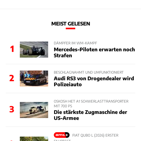
MEIST GELESEN
DÄMPFER IM WM-KAMPF
1
Mercedes-Piloten erwarten noch
Strafen
BESCHLAGNAHMT UND UMFUNKTIONIERT
2
Audi RS3 von Drogendealer wird
Polizeiauto
OSKOSH HET A1 SCHWERLASTTRANSPORTER
MIT 700 PS
3
Die stärkste Zugmaschine der
US-Armee
FIAT QUBO L (2026) ERSTER