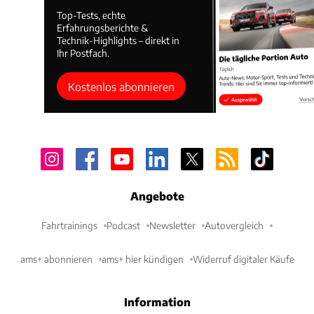
Top-Tests, echte
Erfahrungsberichte &
Technik-Highlights – direkt in
Ihr Postfach.
Kostenlos abonnieren
Angebote
Fahrtrainings
Podcast
Newsletter
Autovergleich
ams+ abonnieren
ams+ hier kündigen
Widerruf digitaler Käufe
Information