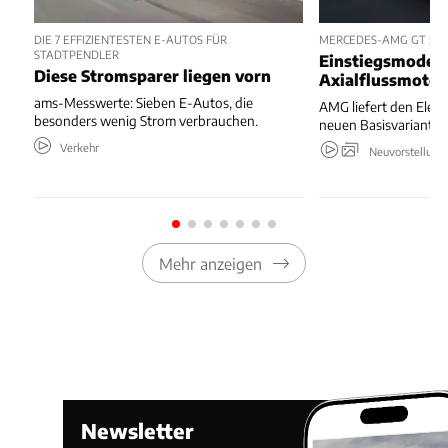
DIE 7 EFFIZIENTESTEN E-AUTOS FÜR
MERCEDES-AMG GT 53 
STADTPENDLER
Einstiegsmodell
Diese Stromsparer liegen vorn
Axialflussmoto
ams-Messwerte: Sieben E-Autos, die
AMG liefert den Elekt
besonders wenig Strom verbrauchen.
neuen Basisvariante.
Verkehr
Neuvorstellung
Mehr anzeigen
Newsletter