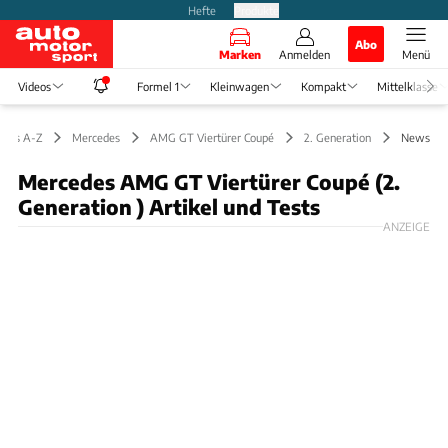
Hefte
Produkte
Abo
Marken
Anmelden
Menü
Videos
Formel 1
Kleinwagen
Kompakt
Mittelklasse
utos A-Z
Mercedes
AMG GT Viertürer Coupé
2. Generation
News
Mercedes AMG GT Viertürer Coupé (2.
Generation ) Artikel und Tests
ANZEIGE