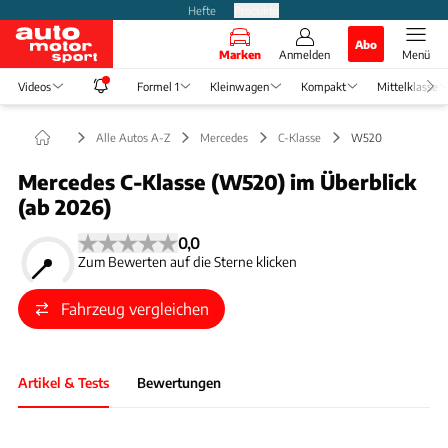
Hefte
Produkte
Abo
Marken
Anmelden
Menü
Videos
Formel 1
Kleinwagen
Kompakt
Mittelklasse
Alle Autos A-Z
Mercedes
C-Klasse
W520
Mercedes C-Klasse (W520) im Überblick
(ab 2026)
0,0
Zum Bewerten auf die Sterne klicken
Fahrzeug vergleichen
Artikel & Tests
Bewertungen
Foto: Mercedes