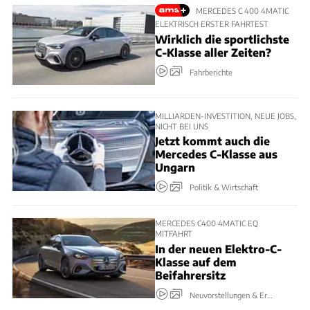
MERCEDES C 400 4MATIC
ELEKTRISCH ERSTER FAHRTEST
Wirklich die sportlichste
C-Klasse aller Zeiten?
Fahrberichte
MILLIARDEN-INVESTITION, NEUE JOBS,
NICHT BEI UNS
Jetzt kommt auch die
Mercedes C-Klasse aus
Ungarn
Politik & Wirtschaft
MERCEDES C400 4MATIC EQ
MITFAHRT
In der neuen Elektro-C-
Klasse auf dem
Beifahrersitz
Neuvorstellungen & Erlkönige