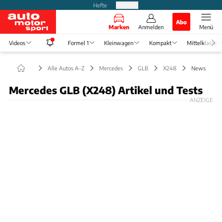
Hefte
Produkte
Abo
Marken
Anmelden
Menü
Videos
Formel 1
Kleinwagen
Kompakt
Mittelklasse
Alle Autos A-Z
Mercedes
GLB
X248
News
Mercedes GLB (X248) Artikel und Tests
ANZEIGE