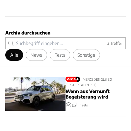
Archiv durchsuchen
2
Treffer
Alle
News
Tests
Sonstige
MERCEDES GLB EQ
(ERSTER FAHRTEST)
Wenn aus Vernunft
Begeisterung wird
Tests