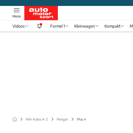
Menü
Videos
Formel 1
Kleinwagen
Kompakt
M
Alle Autos A-Z
Morgan
Plus 4