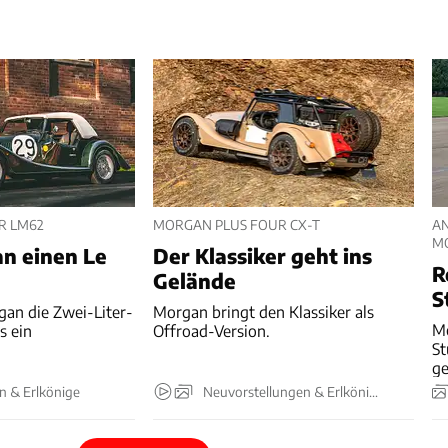
R LM62
MORGAN PLUS FOUR CX-T
A
M
an einen Le
Der Klassiker geht ins
R
Gelände
S
an die Zwei-Liter-
Morgan bringt den Klassiker als
M
es ein
Offroad-Version.
S
ge
n & Erlkönige
Neuvorstellungen & Erlkönige