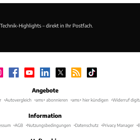
echnik-Highlights – direkt in Ihr Postfach.
Angebote
r
Autovergleich
ams+ abonnieren
ams+ hier kündigen
Widerruf digit
Information
essum
AGB
Nutzungsbedingungen
Datenschutz
Privacy Manager
B