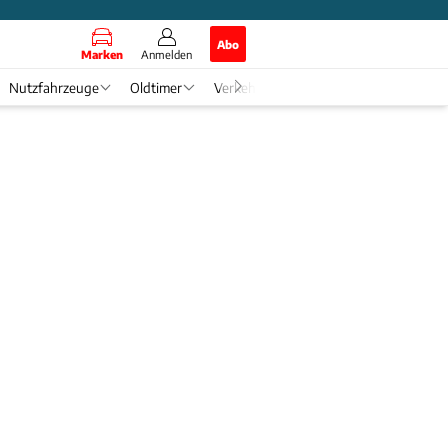
Abo
Marken
Anmelden
Nutzfahrzeuge
Oldtimer
Verkehr
Tech & Zukunft
Auto