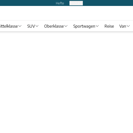
Hefte
Produkte
ittelklasse
SUV
Oberklasse
Sportwagen
Reise
Van