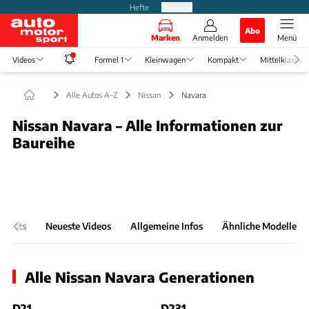
Hefte
Produkte
Abo
Marken
Anmelden
Menü
Videos
Formel 1
Kleinwagen
Kompakt
Mittelklasse
Alle Autos A-Z
Nissan
Navara
Nissan Navara – Alle Informationen zur
Baureihe
Foto: BaggsyBoy
Slide 1 von 1: Bild - Bild 1
& Tests
Neueste Videos
Allgemeine Infos
Ähnliche Modelle
Alle Nissan Navara Generationen
D21
D231