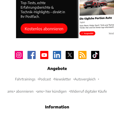
Top-Tests, echte
Erfahrungsberichte &
Technik-Highlights – direkt in
Ihr Postfach.
Kostenlos abonnieren
Angebote
Fahrtrainings
Podcast
Newsletter
Autovergleich
ams+ abonnieren
ams+ hier kündigen
Widerruf digitaler Käufe
Information