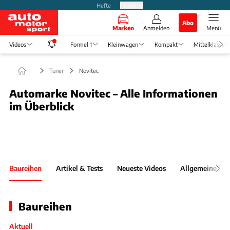
Hefte
Produkte
Abo
Marken
Anmelden
Menü
Videos
Formel 1
Kleinwagen
Kompakt
Mittelklasse
Tuner
Novitec
Automarke Novitec – Alle Informationen
im Überblick
Slide 1 von 1: Bild - Bild 1
Baureihen
Artikel & Tests
Neueste Videos
Allgemeine Inf
Baureihen
Aktuell