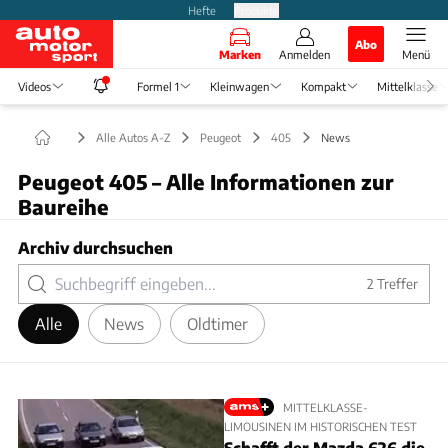
Hefte
Produkte
Abo
Marken
Anmelden
Menü
Videos
Formel 1
Kleinwagen
Kompakt
Mittelklasse
Alle Autos A-Z
Peugeot
405
News
Peugeot 405 – Alle Informationen zur
Baureihe
Archiv durchsuchen
2
Treffer
Alle
News
Oldtimer
MITTELKLASSE-
LIMOUSINEN IM HISTORISCHEN TEST
Schafft der Mazda 626 die