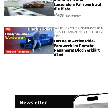
tanzendem Fahrwerk auf
die Piste
Fahrberichte
DAS NEUE ACTIVE RIDE-FAHRWERK IM
PORSCHE PANAMERA! BLOCH ERKLÄRT
#244
Das neue Active Ride-
Fahrwerk im Porsche
Panamera! Bloch erklärt
#244
Newsletter