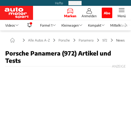
Hefte
Produkte
Abo
Marken
Anmelden
Menü
Videos
Formel 1
Kleinwagen
Kompakt
Mittelklasse
Alle Autos A-Z
Porsche
Panamera
972
News
Porsche Panamera (972) Artikel und
Tests
ANZEIGE