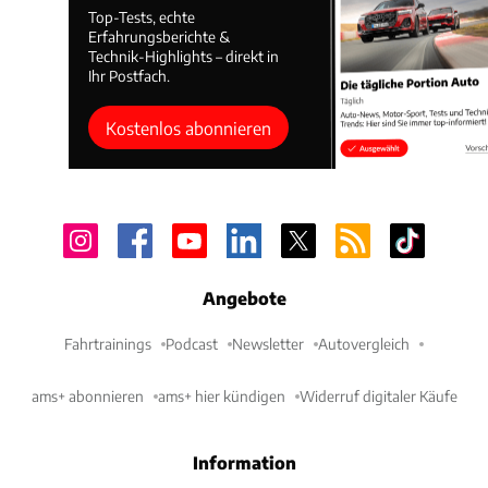
Top-Tests, echte
Erfahrungsberichte &
Technik-Highlights – direkt in
Ihr Postfach.
Kostenlos abonnieren
Angebote
Fahrtrainings
Podcast
Newsletter
Autovergleich
ams+ abonnieren
ams+ hier kündigen
Widerruf digitaler Käufe
Information