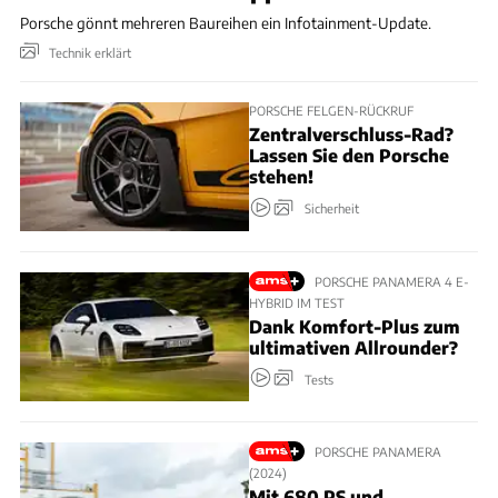
Porsche gönnt mehreren Baureihen ein Infotainment-Update.
Technik erklärt
PORSCHE FELGEN-RÜCKRUF
Zentralverschluss-Rad?
Lassen Sie den Porsche
stehen!
Sicherheit
PORSCHE PANAMERA 4 E-
HYBRID IM TEST
Dank Komfort-Plus zum
ultimativen Allrounder?
Tests
PORSCHE PANAMERA
(2024)
Mit 680 PS und