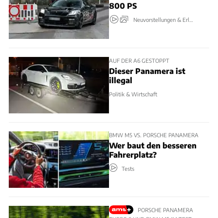
800 PS
Neuvorstellungen & Erlkönige
AUF DER A6 GESTOPPT
Dieser Panamera ist
illegal
Politik & Wirtschaft
BMW M5 VS. PORSCHE PANAMERA
Wer baut den besseren
Fahrerplatz?
Tests
PORSCHE PANAMERA