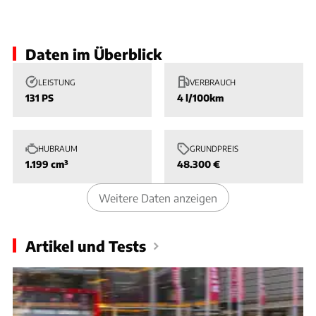
Slide 1 von 1: Bild - Bild 1
Daten im Überblick
LEISTUNG
VERBRAUCH
131 PS
4 l/100km
HUBRAUM
GRUNDPREIS
1.199 cm³
48.300 €
Weitere Daten anzeigen
Artikel und Tests