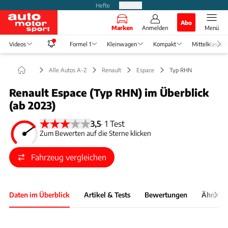
Hefte
Produkte
Abo
Marken
Anmelden
Menü
Videos
Formel 1
Kleinwagen
Kompakt
Mittelklasse
Alle Autos A-Z
Renault
Espace
Typ RHN
Renault Espace (Typ RHN) im Überblick
(ab 2023)
3,5
·
1 Test
Zum Bewerten auf die Sterne klicken
Fahrzeug vergleichen
Daten im Überblick
Artikel & Tests
Bewertungen
Ähnlich
Foto: Medien-DB