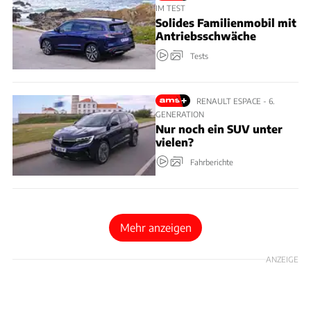
IM TEST
Solides Familienmobil mit
Antriebsschwäche
Tests
RENAULT ESPACE - 6.
GENERATION
Nur noch ein SUV unter
vielen?
Fahrberichte
Mehr anzeigen
ANZEIGE