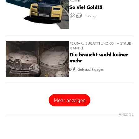
ROYCE
So viel Gold!!!
Tuning
FERRARI, BUGATTI UND CO. IM STAUB-
MANTEL
Die braucht wohl keiner
mehr
Gebrauchtwagen
Mehr anzeigen
ANZEIGE