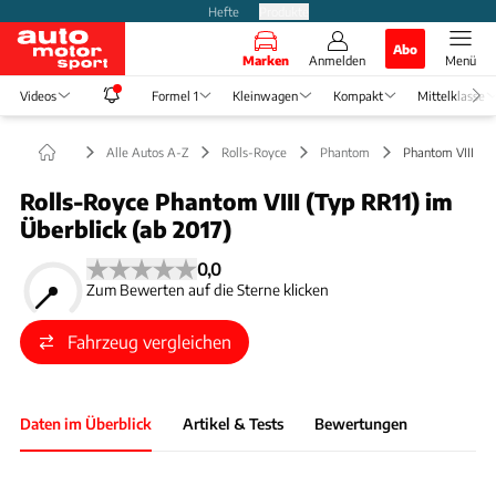
Hefte
Produkte
Abo
Marken
Anmelden
Menü
Videos
Formel 1
Kleinwagen
Kompakt
Mittelklasse
Alle Autos A-Z
Rolls-Royce
Phantom
Phantom VIII
Rolls-Royce Phantom VIII (Typ RR11) im
Überblick (ab 2017)
0,0
Zum Bewerten auf die Sterne klicken
Fahrzeug vergleichen
Daten im Überblick
Artikel & Tests
Bewertungen
Foto: Bernd Conrad