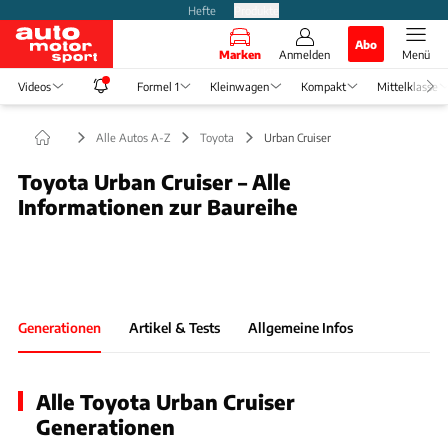
Hefte
Produkte
Abo
Marken
Anmelden
Menü
Videos
Formel 1
Kleinwagen
Kompakt
Mittelklasse
Alle Autos A-Z
Toyota
Urban Cruiser
Toyota Urban Cruiser – Alle
Informationen zur Baureihe
Foto: Toyota
Slide 1 von 1: Bild - Bild 1
Generationen
Artikel & Tests
Allgemeine Infos
Alle Toyota Urban Cruiser
Generationen