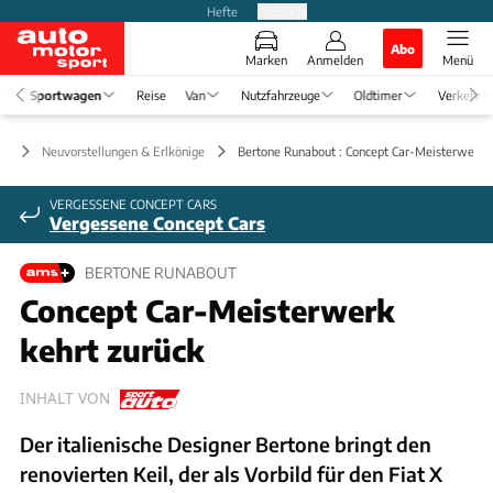
Hefte
Produkte
Abo
Marken
Anmelden
Menü
Sportwagen
Reise
Van
Nutzfahrzeuge
Oldtimer
Verkehr
en
Neuvorstellungen & Erlkönige
Bertone Runabout : Concept Car-Meisterwerk k
VERGESSENE CONCEPT CARS
Vergessene Concept Cars
BERTONE RUNABOUT
Concept Car-Meisterwerk
kehrt zurück
INHALT VON
Der italienische Designer Bertone bringt den
renovierten Keil, der als Vorbild für den Fiat X