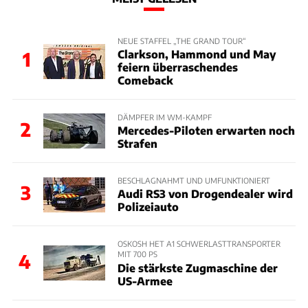
NEUE STAFFEL „THE GRAND TOUR“
Clarkson, Hammond und May
1
feiern überraschendes
Comeback
DÄMPFER IM WM-KAMPF
2
Mercedes-Piloten erwarten noch
Strafen
BESCHLAGNAHMT UND UMFUNKTIONIERT
3
Audi RS3 von Drogendealer wird
Polizeiauto
OSKOSH HET A1 SCHWERLASTTRANSPORTER
MIT 700 PS
4
Die stärkste Zugmaschine der
US-Armee