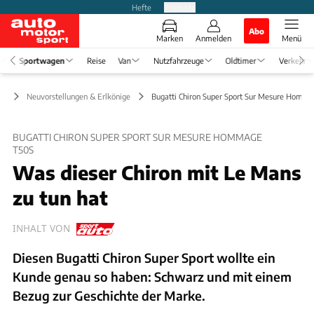
Hefte
Produkte
Abo
Marken
Anmelden
Menü
Sportwagen
Reise
Van
Nutzfahrzeuge
Oldtimer
Verkehr
en
Neuvorstellungen & Erlkönige
Bugatti Chiron Super Sport Sur Mesure Homm
BUGATTI CHIRON SUPER SPORT SUR MESURE HOMMAGE
T50S
Was dieser Chiron mit Le Mans
zu tun hat
INHALT VON
Diesen Bugatti Chiron Super Sport wollte ein
Kunde genau so haben: Schwarz und mit einem
Bezug zur Geschichte der Marke.