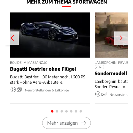
MEHR ZUM THEMA SPORTWAGEN
BOLIDE IM MASSANZUG
LAMBORGHINI REVUELT
(2026)
Bugatti Destrier ohne Flügel
Sondermodell z
Bugatti Destrier: 1,00 Meter hoch, 1.600 PS
Lamborghini baut zu
stark – ohne Aero-Anbauteile.
Sonder-Revuelto.
Neuvorstellungen & Erlkönige
Neuvorstellung
Mehr anzeigen