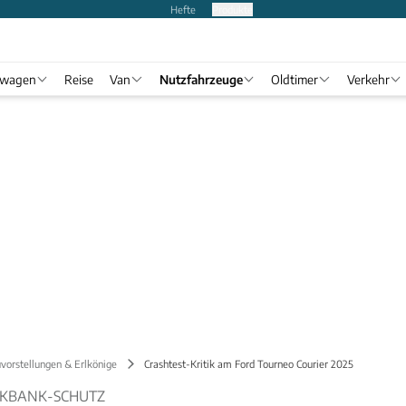
Hefte
Produkte
twagen
Reise
Van
Nutzfahrzeuge
Oldtimer
Verkehr
vorstellungen & Erlkönige
Crashtest-Kritik am Ford Tourneo Courier 2025
CKBANK-SCHUTZ