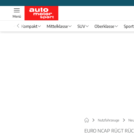
Menü
nwagen
Kompakt
Mittelklasse
SUV
Oberklasse
Spor
Nutzfahrzeuge
Neu
EURO NCAP RÜGT RÜ