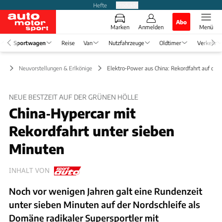
Hefte
Produkte
Abo
Marken
Anmelden
Menü
Sportwagen
Reise
Van
Nutzfahrzeuge
Oldtimer
Verkehr
en
Neuvorstellungen & Erlkönige
Elektro‑Power aus China: Rekordfahrt auf dem
NEUE BESTZEIT AUF DER GRÜNEN HÖLLE
China‑Hypercar mit
Rekordfahrt unter sieben
Minuten
INHALT VON
Noch vor wenigen Jahren galt eine Rundenzeit
unter sieben Minuten auf der Nordschleife als
Domäne radikaler Supersportler mit