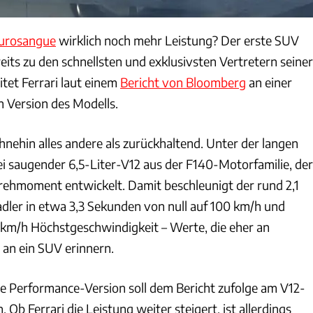
Purosangue
wirklich noch mehr Leistung? Der erste SUV
its zu den schnellsten und exklusivsten Vertretern seiner
tet Ferrari laut einem
Bericht von Bloomberg
an einer
n Version des Modells.
hnehin alles andere als zurückhaltend. Unter der langen
ei saugender 6,5-Liter-V12 aus der F140-Motorfamilie, der
ehmoment entwickelt. Damit beschleunigt der rund 2,1
dler in etwa 3,3 Sekunden von null auf 100 km/h und
0 km/h Höchstgeschwindigkeit – Werte, die eher an
an ein SUV erinnern.
 Performance-Version soll dem Bericht zufolge am V12-
 Ob Ferrari die Leistung weiter steigert, ist allerdings