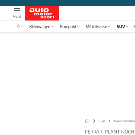
Menü
Formel 1
Kleinwagen
Kompakt
Mittelklasse
SUV
SUV
Neuvorstellun
FERRARI PLANT NOC