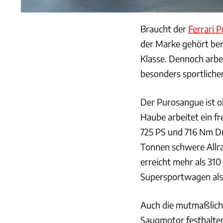
Braucht der
Ferrari 
der Marke gehört bere
Klasse. Dennoch arbei
besonders sportliche
Der Purosangue ist o
Haube arbeitet ein fr
725 PS und 716 Nm Dr
Tonnen schwere Allra
erreicht mehr als 31
Supersportwagen als 
Auch die mutmaßliche
Saugmotor festhalten.