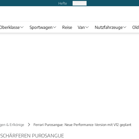
Hefte
Produkte
Oberklasse
Sportwagen
Reise
Van
Nutzfahrzeuge
Old
gen & Erlkönige
Ferrari Purosangue: Neue Performance-Version mit V12 geplant
H SCHÄRFEREN PUROSANGUE