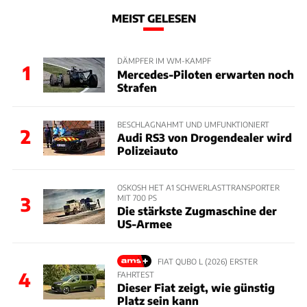
MEIST GELESEN
DÄMPFER IM WM-KAMPF
1
Mercedes-Piloten erwarten noch
Strafen
BESCHLAGNAHMT UND UMFUNKTIONIERT
2
Audi RS3 von Drogendealer wird
Polizeiauto
OSKOSH HET A1 SCHWERLASTTRANSPORTER
MIT 700 PS
3
Die stärkste Zugmaschine der
US-Armee
FIAT QUBO L (2026) ERSTER
4
FAHRTEST
Dieser Fiat zeigt, wie günstig
Platz sein kann