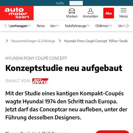
Hefte
Produkte
Abo
Marken
Anmelden
Menü
Sportwagen
Reise
Van
Nutzfahrzeuge
Oldtimer
Verkehr
en
Neuvorstellungen & Erlkönige
Hyundai Pony Coupé Concept: 1974er-Studie n
HYUNDAI PONY COUPÉ CONCEPT
Konzeptstudie neu aufgebaut
INHALT VON
Mit der Studie eines kantigen Kompakt-Coupés
wagte Hyundai 1974 den Schritt nach Europa.
Jetzt darf das Conceptcar neu aufleben, unter der
Führung desselben Designers.