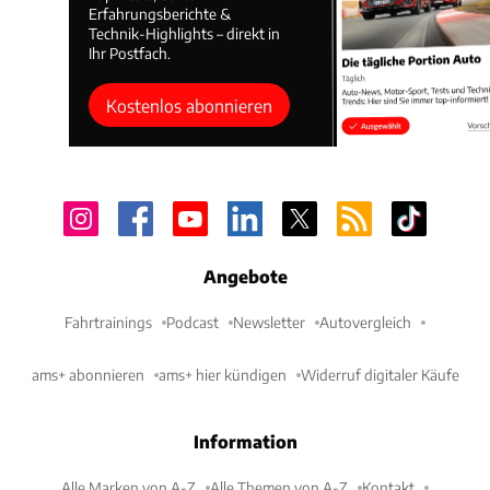
Erfahrungsberichte &
Technik-Highlights – direkt in
Ihr Postfach.
Kostenlos abonnieren
Angebote
Fahrtrainings
Podcast
Newsletter
Autovergleich
ams+ abonnieren
ams+ hier kündigen
Widerruf digitaler Käufe
Information
Alle Marken von A-Z
Alle Themen von A-Z
Kontakt