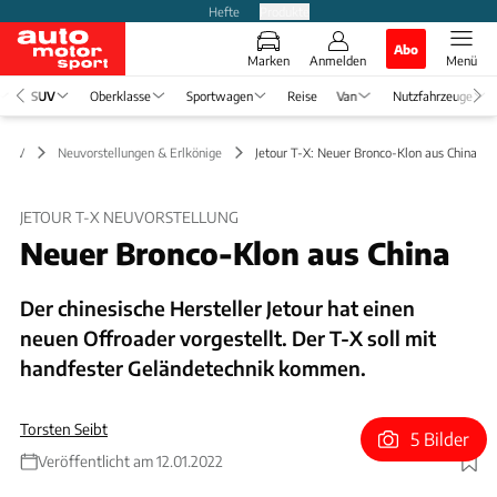
Hefte
Produkte
Abo
Marken
Anmelden
Menü
SUV
Oberklasse
Sportwagen
Reise
Van
Nutzfahrzeuge
SUV
Neuvorstellungen & Erlkönige
Jetour T-X: Neuer Bronco-Klon aus China
JETOUR T-X NEUVORSTELLUNG
Neuer Bronco-Klon aus China
Der chinesische Hersteller Jetour hat einen
neuen Offroader vorgestellt. Der T-X soll mit
handfester Geländetechnik kommen.
Torsten Seibt
5 Bilder
Veröffentlicht am 12.01.2022
Foto: Jetour