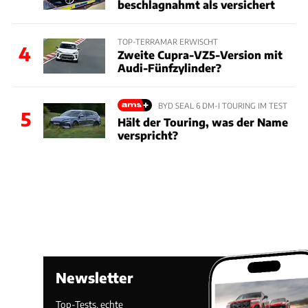
beschlagnahmt als versichert
TOP-TERRAMAR ERWISCHT
4
Zweite Cupra-VZ5-Version mit
Audi-Fünfzylinder?
BYD SEAL 6 DM-I TOURING IM TEST
5
Hält der Touring, was der Name
verspricht?
Newsletter
Top-Tests, echte