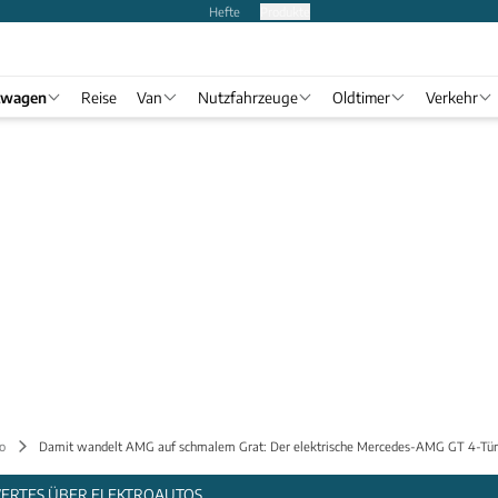
Hefte
Produkte
twagen
Reise
Van
Nutzfahrzeuge
Oldtimer
Verkehr
o
Damit wandelt AMG auf schmalem Grat: Der elektrische Mercedes-AMG GT 4-Tür
WERTES ÜBER ELEKTROAUTOS