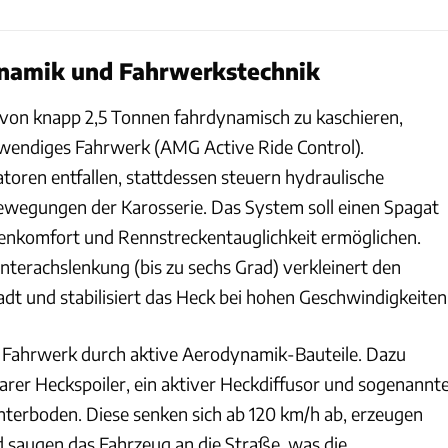
namik und Fahrwerkstechnik
von knapp 2,5 Tonnen fahrdynamisch zu kaschieren,
wendiges Fahrwerk (AMG Active Ride Control).
toren entfallen, stattdessen steuern hydraulische
wegungen der Karosserie. Das System soll einen Spagat
enkomfort und Rennstreckentauglichkeit ermöglichen.
nterachslenkung (bis zu sechs Grad) verkleinert den
adt und stabilisiert das Heck bei hohen Geschwindigkeiten
 Fahrwerk durch aktive Aerodynamik-Bauteile. Dazu
arer Heckspoiler, ein aktiver Heckdiffusor und sogenannt
nterboden. Diese senken sich ab 120 km/h ab, erzeugen
 saugen das Fahrzeug an die Straße, was die