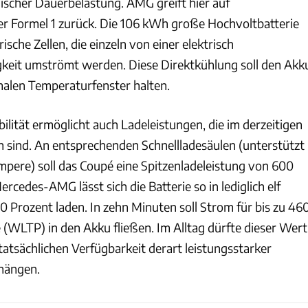
ischer Dauerbelastung. AMG greift hier auf
r Formel 1 zurück. Die 106 kWh große Hochvoltbatterie
rische Zellen, die einzeln von einer elektrisch
igkeit umströmt werden. Diese Direktkühlung soll den Akk
alen Temperaturfenster halten.
ilität ermöglicht auch Ladeleistungen, die im derzeitigen
 sind. An entsprechenden Schnellladesäulen (unterstützt
pere) soll das Coupé eine Spitzenladeleistung von 600
rcedes-AMG lässt sich die Batterie so in lediglich elf
0 Prozent laden. In zehn Minuten soll Strom für bis zu 46
 (WLTP) in den Akku fließen. Im Alltag dürfte dieser Wert
tatsächlichen Verfügbarkeit derart leistungsstarker
hängen.