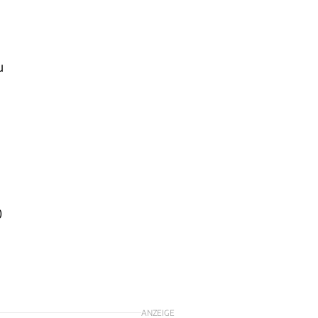
u
0
ANZEIGE