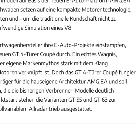
ienmodell auf Basis der neuen E-Auto-Plattform AMG.EA
Schwaben setzen auf eine kompakte Motorentechnologie,
en und – um die traditionelle Kundschaft nicht zu
aufwendige Simulation eines V8.
twagenhersteller ihre E-Auto-Projekte einstampfen,
euen GT 4-Türer Coupé durch. Ein echtes Wagnis,
er eigene Markenmythos stark mit dem Klang
toren verknüpft ist. Doch das GT 4-Türer Coupé fungier
träger für die hauseigene Architektur AMG.EA und soll
, die die bisherigen Verbrenner-Modelle deutlich
ktstart stehen die Varianten GT 55 und GT 63 zur
llvariablem Allradantrieb ausgestattet.