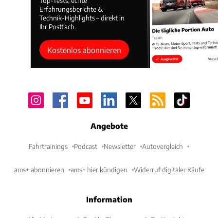
Top-Tests, echte
Erfahrungsberichte &
Technik-Highlights – direkt in
Ihr Postfach.
Kostenlos abonnieren
Angebote
Fahrtrainings
Podcast
Newsletter
Autovergleich
ams+ abonnieren
ams+ hier kündigen
Widerruf digitaler Käufe
Information