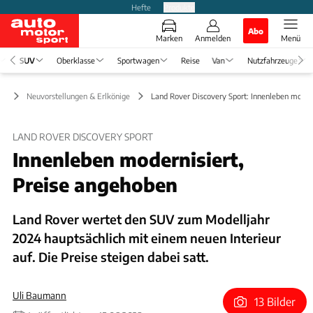
Hefte
Produkte
Abo
Marken
Anmelden
Menü
SUV
Oberklasse
Sportwagen
Reise
Van
Nutzfahrzeuge
UV
Neuvorstellungen & Erlkönige
Land Rover Discovery Sport: Innenleben moder
LAND ROVER DISCOVERY SPORT
Innenleben modernisiert,
Preise angehoben
Land Rover wertet den SUV zum Modelljahr
2024 hauptsächlich mit einem neuen Interieur
auf. Die Preise steigen dabei satt.
Uli Baumann
13 Bilder