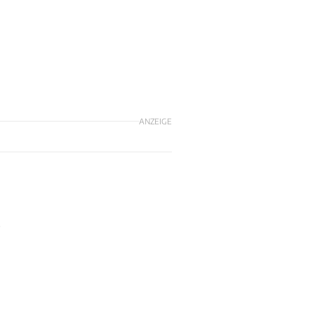
ANZEIGE
.
m