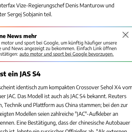
Interfax Vize-Regierungschef Denis Manturow und
r Sergej Sobjanin teil.
ine News mehr
o motor und sport bei Google, um künftig häufiger unsere
te und News angezeigt zu bekommen. Einfach Link öffnen
stätigen:
auto motor und sport bei Google bevorzugen.
st ein JAS S4
scheint identisch zum kompakten Crossover Sehol X4 vo
er JAC. Das Modell ist auch als JAC S4 bekannt. Reuters
n, Technik und Plattform aus China stammen; bei den zur
igten Modellen seien zahlreiche "JAC"-Aufkleber an
kennen. Eine Bestätigung, dass der chinesische Autobauer
h ist, lehnte ein russischer Offizieller ab. "Als externen