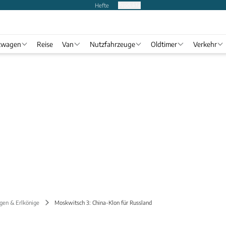
Hefte
Produkte
twagen
Reise
Van
Nutzfahrzeuge
Oldtimer
Verkehr
gen & Erlkönige
Moskwitsch 3: China-Klon für Russland