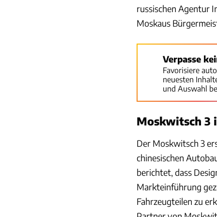
russischen Agentur 
Moskaus Bürgermeiste
Verpasse ke
Favorisiere aut
neuesten Inhal
und Auswahl be
Moskwitsch 3 i
Der Moskwitsch 3 er
chinesischen Autobau
berichtet, dass Desig
Markteinführung geze
Fahrzeugteilen zu er
Partner von Moskwitsc