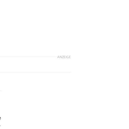
ANZEIGE
e
r