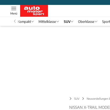
Menü
nwagen
Kompakt
Mittelklasse
SUV
Oberklasse
Spor
SUV
Neuvorstellungen 
NISSAN X-TRAIL MOD