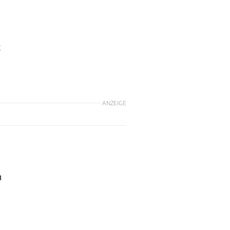
t
ANZEIGE
n