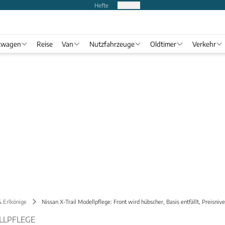
Hefte
Produkte
twagen
Reise
Van
Nutzfahrzeuge
Oldtimer
Verkehr
& Erlkönige
Nissan X-Trail Modellpflege: Front wird hübscher, Basis entfällt, Preisnive
ELLPFLEGE