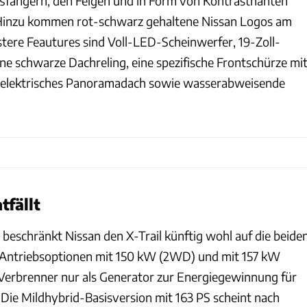
ßfängern, den Felgen und in Form von Kontrastnähten
Hinzu kommen rot-schwarz gehaltene Nissan Logos am
tere Feautures sind Voll-LED-Scheinwerfer, 19-Zoll-
ine schwarze Dachreling, eine spezifische Frontschürze mi
in elektrisches Panoramadach sowie wasserabweisende
tfällt
 beschränkt Nissan den X-Trail künftig wohl auf die beide
ntriebsoptionen mit 150 kW (2WD) und mit 157 kW
Verbrenner nur als Generator zur Energiegewinnung für
 Die Mildhybrid-Basisversion mit 163 PS scheint nach