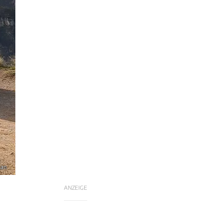
san
ANZEIGE