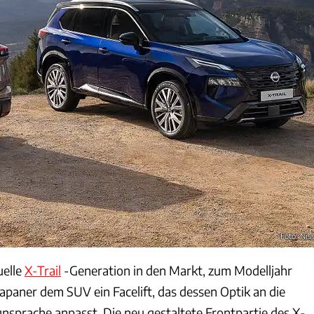
Foto: Nis
uelle
X-Trail
-Generation in den Markt, zum Modelljahr
apaner dem SUV ein Facelift, das dessen Optik an die
gnsprache anpasst. Die neu gestaltete Frontpartie des X-