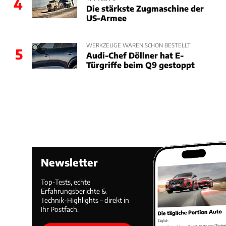
4
Die stärkste Zugmaschine der
US-Armee
WERKZEUGE WAREN SCHON BESTELLT
5
Audi-Chef Döllner hat E-
Türgriffe beim Q9 gestoppt
Newsletter
Top-Tests, echte
Erfahrungsberichte &
Technik-Highlights – direkt in
Ihr Postfach.