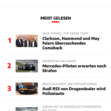
MEIST GELESEN
NEUE STAFFEL „THE GRAND TOUR“
Clarkson, Hammond und May
1
feiern überraschendes
Comeback
DÄMPFER IM WM-KAMPF
2
Mercedes-Piloten erwarten noch
Strafen
BESCHLAGNAHMT UND UMFUNKTIONIERT
3
Audi RS3 von Drogendealer wird
Polizeiauto
OSKOSH HET A1 SCHWERLASTTRANSPORTER
MIT 700 PS