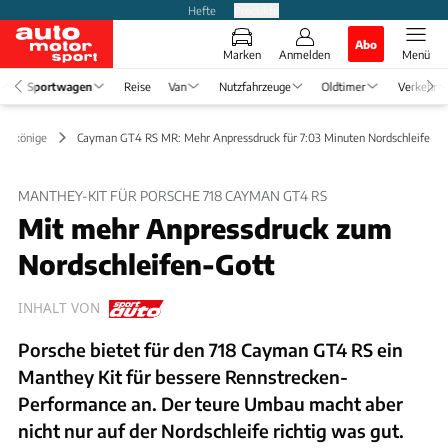
Hefte
Produkte
Abo
Marken
Anmelden
Menü
Sportwagen
Reise
Van
Nutzfahrzeuge
Oldtimer
Verkehr
Erlkönige
Cayman GT4 RS MR: Mehr Anpressdruck für 7:03 Minuten Nordschleife
MANTHEY-KIT FÜR PORSCHE 718 CAYMAN GT4 RS
Mit mehr Anpressdruck zum
Nordschleifen-Gott
INHALT VON
Porsche bietet für den 718 Cayman GT4 RS ein
Manthey Kit für bessere Rennstrecken-
Performance an. Der teure Umbau macht aber
nicht nur auf der Nordschleife richtig was gut.