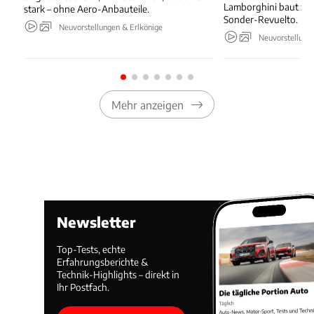
Lamborghini baut zu
stark – ohne Aero-Anbauteile.
Sonder-Revuelto.
Neuvorstellungen & Erlkönige
Neuvorstellung
Mehr anzeigen
Newsletter
Top-Tests, echte
Erfahrungsberichte &
Technik-Highlights – direkt in
Ihr Postfach.