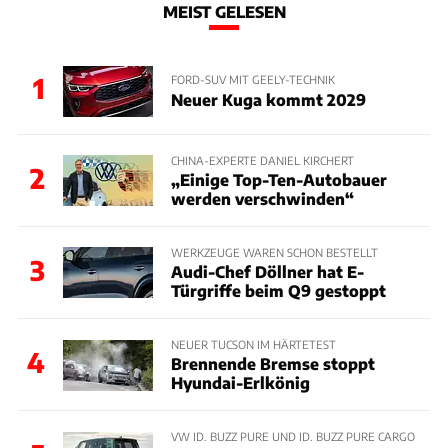
MEIST GELESEN
1
FORD-SUV MIT GEELY-TECHNIK
Neuer Kuga kommt 2029
CHINA-EXPERTE DANIEL KIRCHERT
2
„Einige Top-Ten-Autobauer
werden verschwinden“
WERKZEUGE WAREN SCHON BESTELLT
3
Audi-Chef Döllner hat E-
Türgriffe beim Q9 gestoppt
NEUER TUCSON IM HÄRTETEST
4
Brennende Bremse stoppt
Hyundai-Erlkönig
VW ID. BUZZ PURE UND ID. BUZZ PURE CARGO