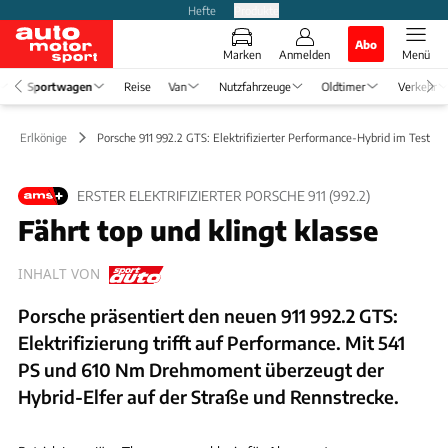
Hefte
Produkte
Abo
Marken
Anmelden
Menü
Sportwagen
Reise
Van
Nutzfahrzeuge
Oldtimer
Verkehr
n & Erlkönige
Porsche 911 992.2 GTS: Elektrifizierter Performance-Hybrid im Test
ERSTER ELEKTRIFIZIERTER PORSCHE 911 (992.2)
Fährt top und klingt klasse
INHALT VON
Porsche präsentiert den neuen 911 992.2 GTS:
Elektrifizierung trifft auf Performance. Mit 541
PS und 610 Nm Drehmoment überzeugt der
Hybrid-Elfer auf der Straße und Rennstrecke.