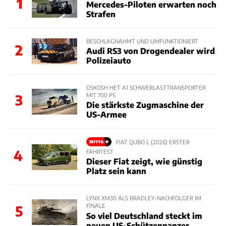
1
Mercedes-Piloten erwarten noch
Strafen
BESCHLAGNAHMT UND UMFUNKTIONIERT
2
Audi RS3 von Drogendealer wird
Polizeiauto
OSKOSH HET A1 SCHWERLASTTRANSPORTER
MIT 700 PS
3
Die stärkste Zugmaschine der
US-Armee
FIAT QUBO L (2026) ERSTER
4
FAHRTEST
Dieser Fiat zeigt, wie günstig
Platz sein kann
LYNX XM30 ALS BRADLEY-NACHFOLGER IM
FINALE
5
So viel Deutschland steckt im
neuen US-Schützenpanzer