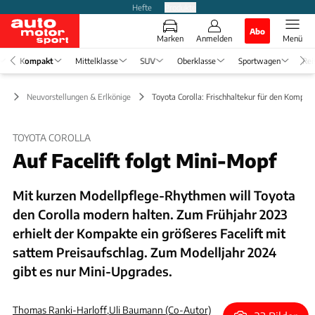
Hefte
Produkte
Abo
Marken
Anmelden
Menü
Kompakt
Mittelklasse
SUV
Oberklasse
Sportwagen
Rei
kt
Neuvorstellungen & Erlkönige
Toyota Corolla: Frischhaltekur für den Kompak
TOYOTA COROLLA
Auf Facelift folgt Mini-Mopf
Mit kurzen Modellpflege-Rhythmen will Toyota
den Corolla modern halten. Zum Frühjahr 2023
erhielt der Kompakte ein größeres Facelift mit
sattem Preisaufschlag. Zum Modelljahr 2024
gibt es nur Mini-Upgrades.
Thomas Ranki-Harloff
,
Uli Baumann (Co-Autor)