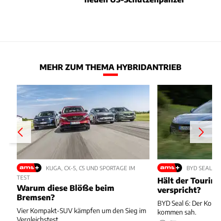
MEHR ZUM THEMA HYBRIDANTRIEB
KUGA, CX-5, C5 UND SPORTAGE IM
BYD SEAL 6 
TEST
Hält der Tourin
Warum diese Blöße beim
verspricht?
Bremsen?
BYD Seal 6: Der Komb
Vier Kompakt-SUV kämpfen um den Sieg im
kommen sah.
Vergleichstest.