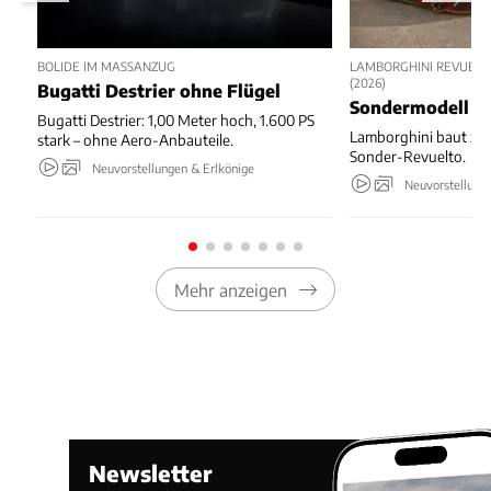
BOLIDE IM MASSANZUG
LAMBORGHINI REVUELT
(2026)
Bugatti Destrier ohne Flügel
Sondermodell z
Bugatti Destrier: 1,00 Meter hoch, 1.600 PS
Lamborghini baut zu
stark – ohne Aero-Anbauteile.
Sonder-Revuelto.
Neuvorstellungen & Erlkönige
Neuvorstellung
Mehr anzeigen
Newsletter