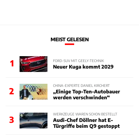
MEIST GELESEN
1
FORD-SUV MIT GEELY-TECHNIK
Neuer Kuga kommt 2029
CHINA-EXPERTE DANIEL KIRCHERT
2
„Einige Top-Ten-Autobauer
werden verschwinden“
WERKZEUGE WAREN SCHON BESTELLT
3
Audi-Chef Döllner hat E-
Türgriffe beim Q9 gestoppt