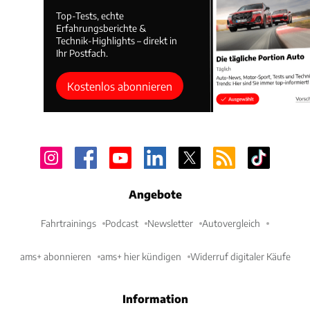
Top-Tests, echte
Erfahrungsberichte &
Technik-Highlights – direkt in
Ihr Postfach.
Kostenlos abonnieren
Angebote
Fahrtrainings
Podcast
Newsletter
Autovergleich
ams+ abonnieren
ams+ hier kündigen
Widerruf digitaler Käufe
Information