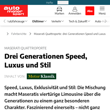
Hefte
Produkte
Abo
Marken
Anmelden
Menü
Nutzfahrzeuge
Oldtimer
Verkehr
Tech & Zukunft
Auto-Horos
mer
Fahrberichte
Maserati Quattroporte: drei Generationen Speed und Luxus
MASERATI QUATTROPORTE
Drei Generationen Speed,
Luxus und Stil
INHALT VON
Speed, Luxus, Exklusivität und Stil: Die Mischung
macht Maseratis viertürige Limousine über die
Generationen zu einem ganz besonderen
Charakter. Faszinierend einerseits – nicht ganz