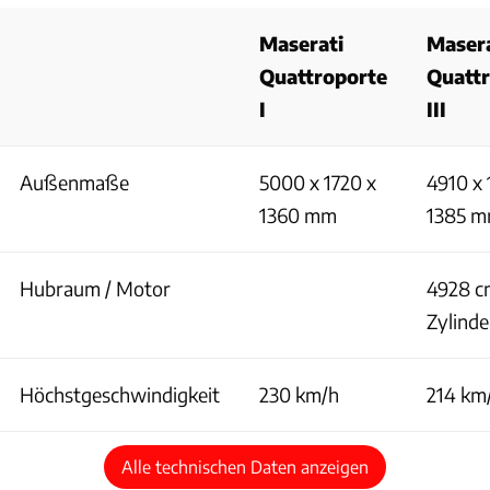
Maserati
Masera
Quattroporte
Quatt
I
III
Außenmaße
5000 x 1720 x
4910 x 
1360 mm
1385 
Hubraum / Motor
4928 cm
Zylinde
Höchstgeschwindigkeit
230 km/h
214 km
Alle technischen Daten anzeigen