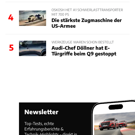
OSKOSH HET A1 SCHWERLASTTRANSPORTER
MIT 700 PS
4
Die stärkste Zugmaschine der
US-Armee
WERKZEUGE WAREN SCHON BESTELLT
5
Audi-Chef Döllner hat E-
Türgriffe beim Q9 gestoppt
Newsletter
Top-Tests, echte
Erfahrungsberichte &
Technik-Highlights – direkt in