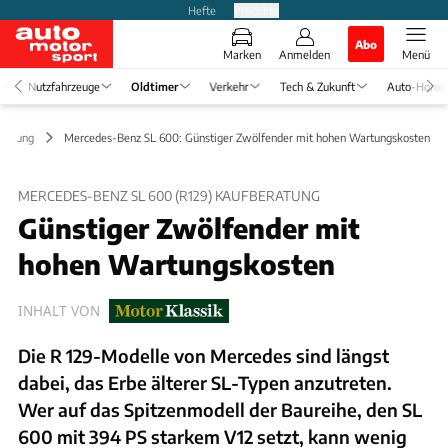
Hefte
Produkte
Abo
Marken
Anmelden
Menü
Nutzfahrzeuge
Oldtimer
Verkehr
Tech & Zukunft
Auto-Horos
eratung
Mercedes-Benz SL 600: Günstiger Zwölfender mit hohen Wartungskosten
MERCEDES-BENZ SL 600 (R129) KAUFBERATUNG
Günstiger Zwölfender mit
hohen Wartungskosten
INHALT VON
Die R 129-Modelle von Mercedes sind längst
dabei, das Erbe älterer SL-Typen anzutreten.
Wer auf das Spitzenmodell der Baureihe, den SL
600 mit 394 PS starkem V12 setzt, kann wenig