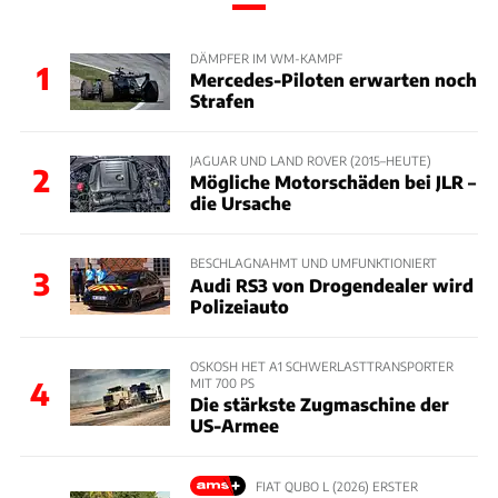
DÄMPFER IM WM-KAMPF
1
Mercedes-Piloten erwarten noch
Strafen
JAGUAR UND LAND ROVER (2015–HEUTE)
2
Mögliche Motorschäden bei JLR –
die Ursache
BESCHLAGNAHMT UND UMFUNKTIONIERT
3
Audi RS3 von Drogendealer wird
Polizeiauto
OSKOSH HET A1 SCHWERLASTTRANSPORTER
MIT 700 PS
4
Die stärkste Zugmaschine der
US-Armee
FIAT QUBO L (2026) ERSTER