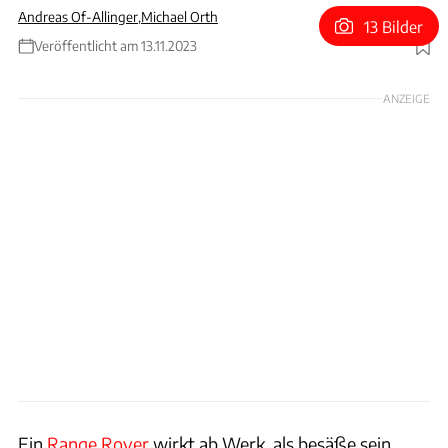
Andreas Of-Allinger
,
Michael Orth
13 Bilder
Veröffentlicht am 13.11.2023
Foto: Iconic Auctioneers
ANZEIGE
Ein
Range Rover
wirkt ab Werk, als besäße sein