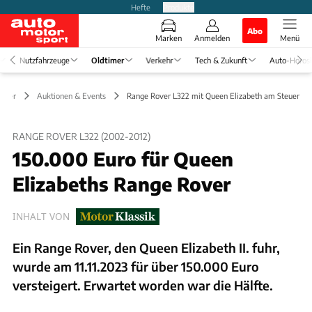
Hefte
Produkte
Abo
Marken
Anmelden
Menü
Nutzfahrzeuge
Oldtimer
Verkehr
Tech & Zukunft
Auto-Horos
timer
Auktionen & Events
Range Rover L322 mit Queen Elizabeth am Steuer
RANGE ROVER L322 (2002-2012)
150.000 Euro für Queen
Elizabeths Range Rover
INHALT VON
Ein Range Rover, den Queen Elizabeth II. fuhr,
wurde am 11.11.2023 für über 150.000 Euro
versteigert. Erwartet worden war die Hälfte.