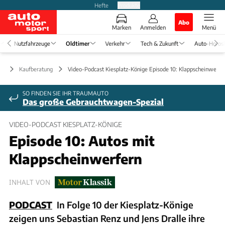
Hefte
Produkte
Abo
Marken
Anmelden
Menü
Nutzfahrzeuge
Oldtimer
Verkehr
Tech & Zukunft
Auto-Horos
er
Kaufberatung
Video-Podcast Kiesplatz-Könige Episode 10: Klappscheinwerfe
SO FINDEN SIE IHR TRAUMAUTO
Das große Gebrauchtwagen-Spezial
VIDEO-PODCAST KIESPLATZ-KÖNIGE
Episode 10: Autos mit
Klappscheinwerfern
INHALT VON
PODCAST
In Folge 10 der Kiesplatz-Könige
zeigen uns Sebastian Renz und Jens Dralle ihre