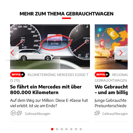
MEHR ZUM THEMA GEBRAUCHTWAGEN
KILOMETERKÖNIG MERCEDES E200D T
REGIONALE 
(S 213)
GEBRAUCHTWAGEN
So fährt ein Mercedes mit über
Wo Gebrauchte 
800.000 Kilometern
- und am billigs
Auf dem Weg zur Million: Diese E-Klasse hat
Junge Gebrauchte zei
viel erlebt. Ist sie am Ende?
Preisunterschiede zw
Gebrauchtwagen
Gebrauchtwagen