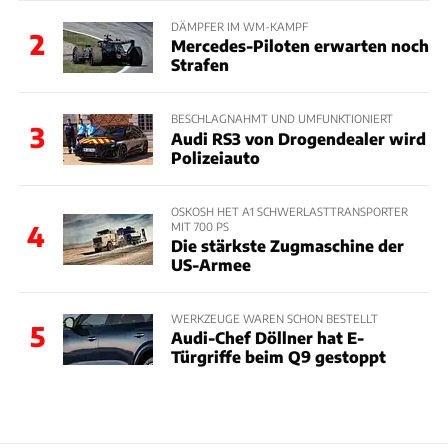
DÄMPFER IM WM-KAMPF
2
Mercedes-Piloten erwarten noch
Strafen
BESCHLAGNAHMT UND UMFUNKTIONIERT
3
Audi RS3 von Drogendealer wird
Polizeiauto
OSKOSH HET A1 SCHWERLASTTRANSPORTER
MIT 700 PS
4
Die stärkste Zugmaschine der
US-Armee
WERKZEUGE WAREN SCHON BESTELLT
5
Audi-Chef Döllner hat E-
Türgriffe beim Q9 gestoppt