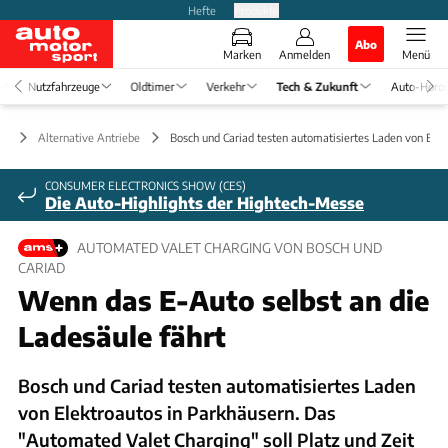
Hefte
Produkte
Abo
Marken
Anmelden
Menü
Nutzfahrzeuge
Oldtimer
Verkehr
Tech & Zukunft
Auto-Horo
ft
Alternative Antriebe
Bosch und Cariad testen automatisiertes Laden von E-A
CONSUMER ELECTRONICS SHOW (CES)
Die Auto-Highlights der Hightech-Messe
AUTOMATED VALET CHARGING VON BOSCH UND
CARIAD
Wenn das E-Auto selbst an die
Ladesäule fährt
Bosch und Cariad testen automatisiertes Laden
von Elektroautos in Parkhäusern. Das
"Automated Valet Charging" soll Platz und Zeit