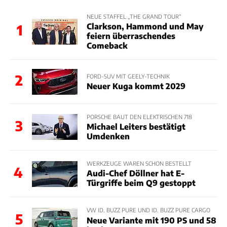
NEUE STAFFEL „THE GRAND TOUR“
Clarkson, Hammond und May
1
feiern überraschendes
Comeback
2
FORD-SUV MIT GEELY-TECHNIK
Neuer Kuga kommt 2029
PORSCHE BAUT DEN ELEKTRISCHEN 718
3
Michael Leiters bestätigt
Umdenken
WERKZEUGE WAREN SCHON BESTELLT
4
Audi-Chef Döllner hat E-
Türgriffe beim Q9 gestoppt
VW ID. BUZZ PURE UND ID. BUZZ PURE CARGO
5
Neue Variante mit 190 PS und 58