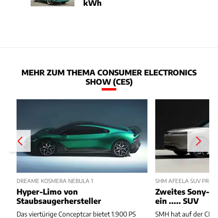
kWh
MEHR ZUM THEMA CONSUMER ELECTRONICS
SHOW (CES)
DREAME KOSMERA NEBULA 1
SHM AFEELA SUV PROT
Hyper-Limo von
Zweites Sony-Ho
Staubsaugerhersteller
ein ..... SUV
Das viertürige Conceptcar bietet 1.900 PS
SMH hat auf der CES