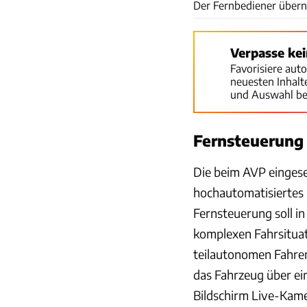
Der Fernbediener übern
Verpasse ke
Favorisiere aut
neuesten Inhal
und Auswahl be
Fernsteuerung 
Die beim AVP einges
hochautomatisiertes 
Fernsteuerung soll i
komplexen Fahrsituat
teilautonomen Fahren
das Fahrzeug über ei
Bildschirm Live-Kame