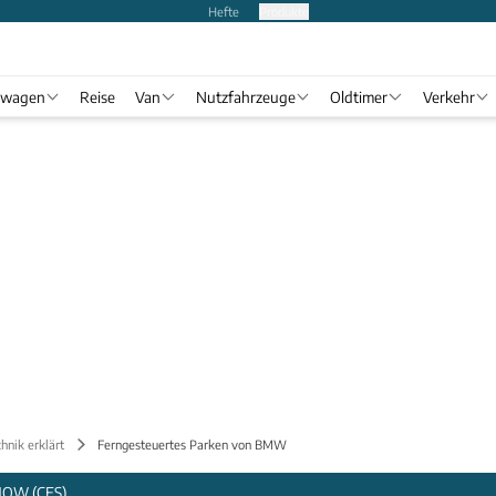
Hefte
Produkte
twagen
Reise
Van
Nutzfahrzeuge
Oldtimer
Verkehr
hnik erklärt
Ferngesteuertes Parken von BMW
OW (CES)