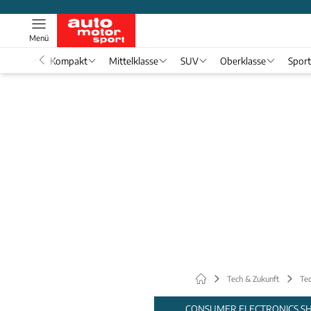
Menü
nwagen
Kompakt
Mittelklasse
SUV
Oberklasse
Spor
Tech & Zukunft
Tec
CONSUMER ELECTRONICS SH