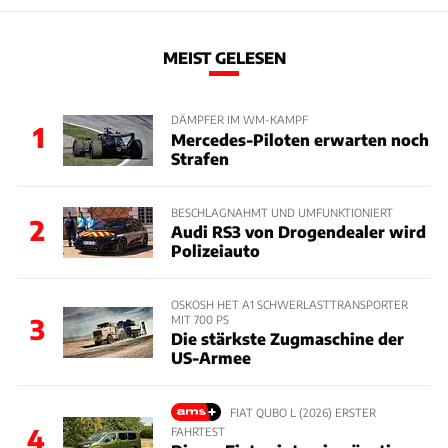
MEIST GELESEN
DÄMPFER IM WM-KAMPF
1
Mercedes-Piloten erwarten noch
Strafen
BESCHLAGNAHMT UND UMFUNKTIONIERT
2
Audi RS3 von Drogendealer wird
Polizeiauto
OSKOSH HET A1 SCHWERLASTTRANSPORTER
MIT 700 PS
3
Die stärkste Zugmaschine der
US-Armee
FIAT QUBO L (2026) ERSTER
4
FAHRTEST