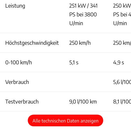
Leistung
251 kW / 341
250 kW
PS bei 3800
PS bei
U/min
U/min
Höchstgeschwindigkeit
250 km/h
250 km
0-100 km/h
5,1 s
4,9 s
Verbrauch
5,6 l/1
Testverbrauch
9,0 l/100 km
8,1 l/1
Alle technischen Daten anzeigen