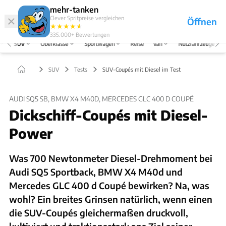
Hefte
Produkte
mehr-tanken
Clever Spritpreise vergleichen
Öffnen
Abo
★
★
★
★
★
★
Marken
Anmelden
Menü
335.000+
Bewertungen
SUV
Oberklasse
Sportwagen
Reise
Van
Nutzfahrzeuge
SUV
Tests
SUV-Coupés mit Diesel im Test
AUDI SQ5 SB, BMW X4 M40D, MERCEDES GLC 400 D COUPÉ
Dickschiff-Coupés mit Diesel-
Power
Was 700 Newtonmeter Diesel-Drehmoment bei
Audi SQ5 Sportback, BMW X4 M40d und
Mercedes GLC 400 d Coupé bewirken? Na, was
wohl? Ein breites Grinsen natürlich, wenn einen
die SUV-Coupés gleichermaßen druckvoll,