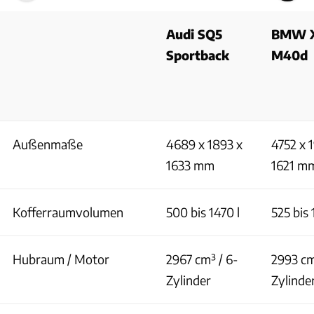
Audi SQ5
BMW 
Sportback
M40d
Außenmaße
4689 x 1893 x
4752 x 
1633 mm
1621 m
Kofferraumvolumen
500 bis 1470 l
525 bis 
Hubraum / Motor
2967 cm³ / 6-
2993 cm
Zylinder
Zylinde