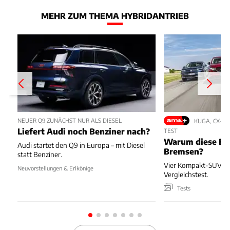
MEHR ZUM THEMA HYBRIDANTRIEB
NEUER Q9 ZUNÄCHST NUR ALS DIESEL
KUGA, CX-5,
Liefert Audi noch Benziner nach?
TEST
Warum diese Bl
Audi startet den Q9 in Europa – mit Diesel
Bremsen?
statt Benziner.
Vier Kompakt-SUV kä
Neuvorstellungen & Erlkönige
Vergleichstest.
Tests