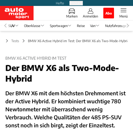
Hefte
Produkte
Abo
Marken
Anmelden
Menü
SUV
Oberklasse
Sportwagen
Reise
Van
Nutzfahrzeuge
UV
Tests
BMW X6 Active Hybrid im Test: Der BMW X6 als Two-Mode-Hybrid
BMW X6 ACTIVE HYBRID IM TEST
Der BMW X6 als Two-Mode-
Hybrid
Der BMW X6 mit dem höchsten Drehmoment ist
der Active Hybrid. Er kombiniert wuchtige 780
Newtonmeter mit überraschend wenig
Verbrauch. Welche Qualitäten der 485 PS-SUV
sonst noch in sich birgt, zeigt der Einzeltest.