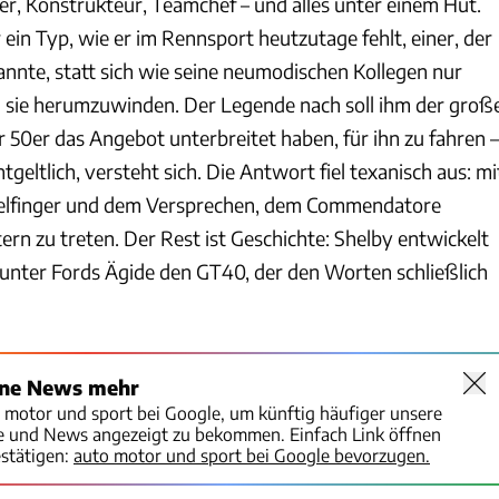
r, Konstrukteur, Teamchef – und alles unter einem Hut.
 ein Typ, wie er im Rennsport heutzutage fehlt, einer, der
nte, statt sich wie seine neumodischen Kollegen nur
 sie herumzuwinden. Der Legende nach soll ihm der groß
r 50er das Angebot unterbreitet haben, für ihn zu fahren –
geltlich, versteht sich. Die Antwort fiel texanisch aus: mi
elfinger und dem Versprechen, dem Commendatore
tern zu treten. Der Rest ist Geschichte: Shelby entwickelt
 unter Fords Ägide den GT40, der den Worten schließlich
ine News mehr
o motor und sport bei Google, um künftig häufiger unsere
te und News angezeigt zu bekommen. Einfach Link öffnen
stätigen:
auto motor und sport bei Google bevorzugen.