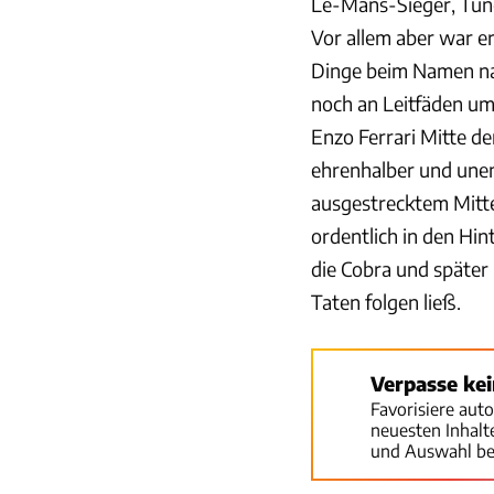
Le-Mans-Sieger, Tune
Vor allem aber war er
Dinge beim Namen nan
noch an Leitfäden um
Enzo Ferrari Mitte de
ehrenhalber und unent
ausgestrecktem Mitt
ordentlich in den Hin
die Cobra und später
Taten folgen ließ.
Verpasse ke
Favorisiere aut
neuesten Inhal
und Auswahl be