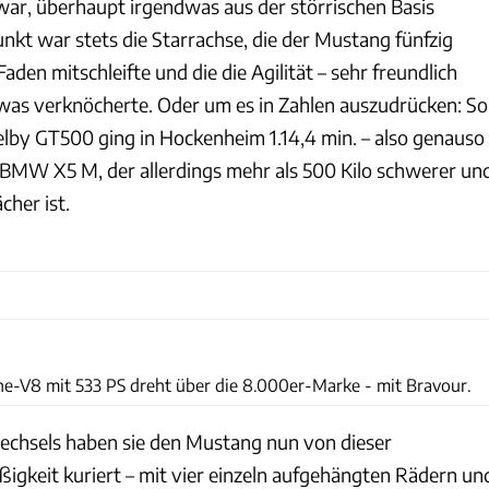
 war, überhaupt irgendwas aus der störrischen Basis
nkt war stets die Starrachse, die der Mustang fünfzig
Faden mitschleifte und die die Agilität – sehr freundlich
twas verknöcherte. Oder um es in Zahlen auszudrücken: So
helby GT500 ging in Hockenheim 1.14,4 min. – also genauso
n BMW X5 M, der allerdings mehr als 500 Kilo schwerer un
her ist.
Rossen Gargolov
ne-V8 mit 533 PS dreht über die 8.000er-Marke - mit Bravour.
echsels haben sie den Mustang nun von dieser
igkeit kuriert – mit vier einzeln aufgehängten Rädern un