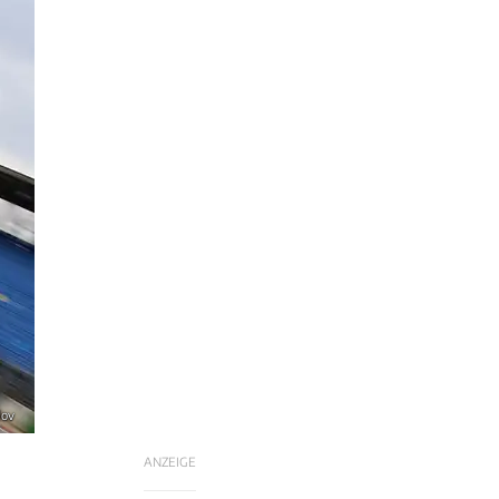
lov
ANZEIGE