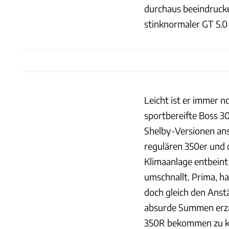
durchaus beeindruck
stinknormaler GT 5.0 
Leicht ist er immer no
sportbereifte Boss 3
Shelby-Versionen anse
regulären 350er und 
Klimaanlage entbeint
umschnallt. Prima, h
doch gleich den Anstä
absurde Summen erzähl
350R bekommen zu kö