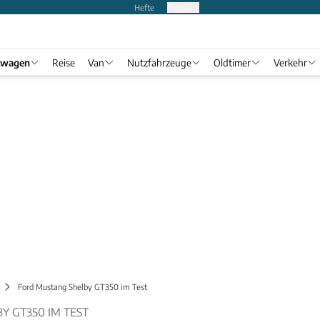
Hefte
Produkte
twagen
Reise
Van
Nutzfahrzeuge
Oldtimer
Verkehr
Ford Mustang Shelby GT350 im Test
Y GT350 IM TEST