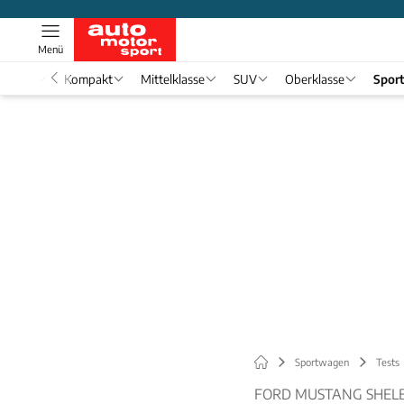
Menü
nwagen
Kompakt
Mittelklasse
SUV
Oberklasse
Spor
Sportwagen
Tests
FORD MUSTANG SHELB