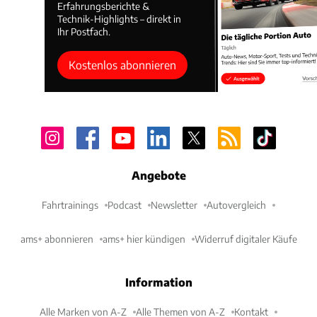
Erfahrungsberichte &
Technik-Highlights – direkt in
Ihr Postfach.
Kostenlos abonnieren
Angebote
Fahrtrainings
Podcast
Newsletter
Autovergleich
ams+ abonnieren
ams+ hier kündigen
Widerruf digitaler Käufe
Information
Alle Marken von A-Z
Alle Themen von A-Z
Kontakt