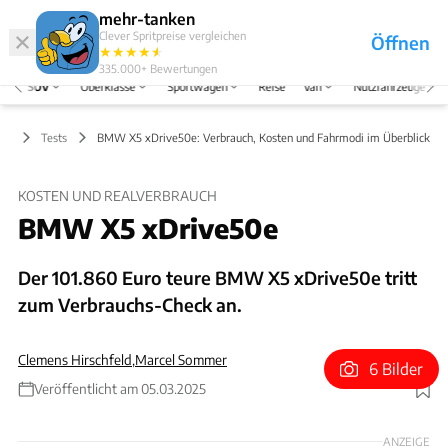
Hefte
Produkte
mehr-tanken
Clever Spritpreise vergleichen
Öffnen
Abo
★
★
★
★
★
★
Marken
Anmelden
Menü
335.000+
Bewertungen
SUV
Oberklasse
Sportwagen
Reise
Van
Nutzfahrzeuge
UV
Tests
BMW X5 xDrive50e: Verbrauch, Kosten und Fahrmodi im Überblick
KOSTEN UND REALVERBRAUCH
BMW X5 xDrive50e
Der 101.860 Euro teure BMW X5 xDrive50e tritt
zum Verbrauchs-Check an.
Clemens Hirschfeld
,
Marcel Sommer
6 Bilder
Veröffentlicht am 05.03.2025
Foto: Hans-Dieter Seufert
ANZEIGE