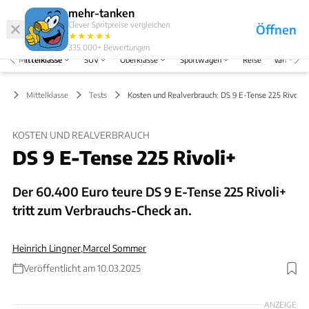
Hefte
Produkte
mehr-tanken
Clever Spritpreise vergleichen
Öffnen
Abo
★
★
★
★
★
★
Marken
Anmelden
Menü
335.000+
Bewertungen
Mittelklasse
SUV
Oberklasse
Sportwagen
Reise
Van
Mittelklasse
Tests
Kosten und Realverbrauch: DS 9 E-Tense 225 Rivoli+
KOSTEN UND REALVERBRAUCH
DS 9 E-Tense 225 Rivoli+
Der 60.400 Euro teure DS 9 E-Tense 225 Rivoli+
tritt zum Verbrauchs-Check an.
Heinrich Lingner
,
Marcel Sommer
Veröffentlicht am 10.03.2025
ANZEIGE