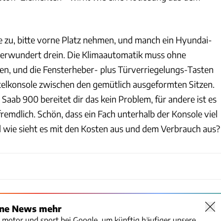
e zu, bitte vorne Platz nehmen, und manch ein Hyundai-
 verwundert drein. Die Klimaautomatik muss ohne
n, und die Fensterheber- plus Türverriegelungs-Tasten
ittelkonsole zwischen den gemütlich ausgeformten Sitzen.
n Saab 900 bereitet dir das kein Problem, für andere ist es
emdlich. Schön, dass ein Fach unterhalb der Konsole viel
 wie sieht es mit den Kosten aus und dem Verbrauch aus?
ine News mehr
o motor und sport bei Google, um künftig häufiger unsere