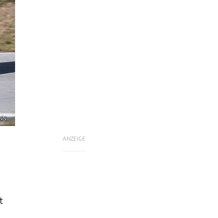
ANN
ANZEIGE
t