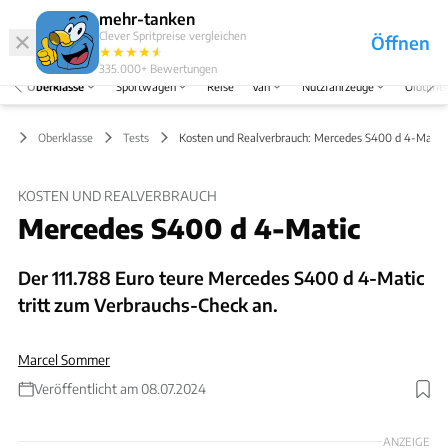
Hefte
Produkte
mehr-tanken
Clever Spritpreise vergleichen
Öffnen
Abo
★
★
★
★
★
★
Marken
Anmelden
Menü
335.000+
Bewertungen
Oberklasse
Sportwagen
Reise
Van
Nutzfahrzeuge
Oldtime
Oberklasse
Tests
Kosten und Realverbrauch: Mercedes S400 d 4-Matic
KOSTEN UND REALVERBRAUCH
Mercedes S400 d 4-Matic
Der 111.788 Euro teure Mercedes S400 d 4-Matic
tritt zum Verbrauchs-Check an.
Marcel Sommer
Veröffentlicht am 08.07.2024
Foto: ams
ANZEIGE