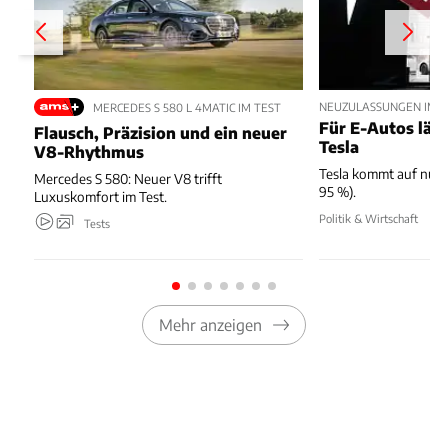
NEUZULASSUNGEN IM JU
MERCEDES S 580 L 4MATIC IM TEST
Für E-Autos läuft
Flausch, Präzision und ein neuer
Tesla
V8-Rhythmus
Tesla kommt auf nur 
Mercedes S 580: Neuer V8 trifft
95 %).
Luxuskomfort im Test.
Politik & Wirtschaft
Tests
Mehr anzeigen