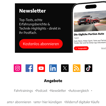
Newsletter
Top-Tests, echte
Erfahrungsberichte &
Technik-Highlights – direkt in
Ihr Postfach.
Kostenlos abonnieren
Angebote
Fahrtrainings
Podcast
Newsletter
Autovergleich
ams+ abonnieren
ams+ hier kündigen
Widerruf digitaler Käufe