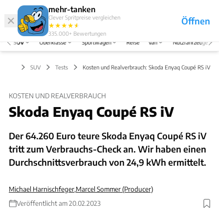
Hefte
Produkte
mehr-tanken
Clever Spritpreise vergleichen
Öffnen
Abo
★
★
★
★
★
★
Marken
Anmelden
Menü
335.000+
Bewertungen
SUV
Oberklasse
Sportwagen
Reise
Van
Nutzfahrzeuge
SUV
Tests
Kosten und Realverbrauch: Skoda Enyaq Coupé RS iV
KOSTEN UND REALVERBRAUCH
Skoda Enyaq Coupé RS iV
Der 64.260 Euro teure Skoda Enyaq Coupé RS iV
tritt zum Verbrauchs-Check an. Wir haben einen
Durchschnittsverbrauch von 24,9 kWh ermittelt.
Michael Harnischfeger
,
Marcel Sommer (Producer)
Veröffentlicht am 20.02.2023
Foto: Hans-Dieter Seufert