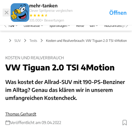
Hefte
Produkte
mehr-tanken
Clever Spritpreise vergleichen
Öffnen
Abo
★
★
★
★
★
★
Marken
Anmelden
Menü
335.000+
Bewertungen
SUV
Oberklasse
Sportwagen
Reise
Van
Nutzfahrzeuge
SUV
Tests
Kosten und Realverbrauch: VW Tiguan 2.0 TSI 4Motion
KOSTEN UND REALVERBRAUCH
VW Tiguan 2.0 TSI 4Motion
Was kostet der Allrad-SUV mit 190-PS-Benziner
im Alltag? Genau das klären wir in unserem
umfangreichen Kostencheck.
Thomas Gerhardt
Veröffentlicht am 09.04.2022
Foto: Achim Hartmann