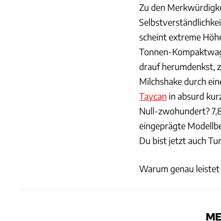
Zu den Merkwürdigkei
Selbstverständlichkei
scheint extreme Höhe
Tonnen-Kompaktwage
drauf herumdenkst, zi
Milchshake durch ei
Taycan
in absurd kur
Null-zwohundert? 7,8
eingeprägte Modellb
Du bist jetzt auch Tu
Warum genau leistet d
ME