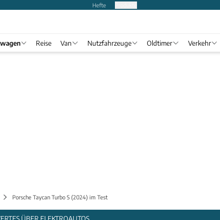
Hefte
Produkte
twagen
Reise
Van
Nutzfahrzeuge
Oldtimer
Verkehr
Porsche Taycan Turbo S (2024) im Test
WERTES ÜBER ELEKTROAUTOS