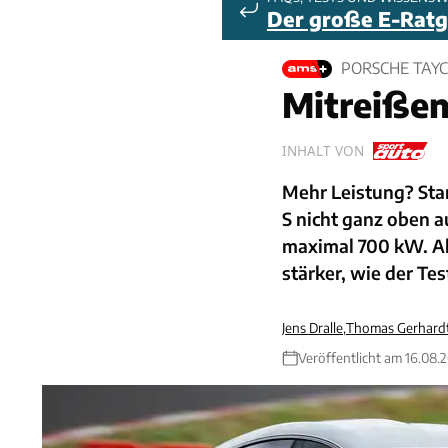
Der große E-Rat
PORSCHE TAYC
Mitreißen
INHALT VON
Mehr Leistung? Sta
S nicht ganz oben a
maximal 700 kW. All
stärker, wie der Tes
Jens Dralle
,
Thomas Gerhardt
Veröffentlicht am 16.08.