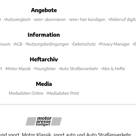
Angebote
r
Autovergleich
ams+ abonnieren
ams+ hier kündigen
Widerruf digit
Information
essum
AGB
Nutzungsbedingungen
Datenschutz
Privacy Manager
B
Heftarchiv
t
Motor Klassik
Youngtimer
Auto Straßenverkehr
Abo & Hefte
Media
Mediadaten Online
Mediadaten Print
und sport, Motor Klassik, sport auto und Auto Straßenverkehr