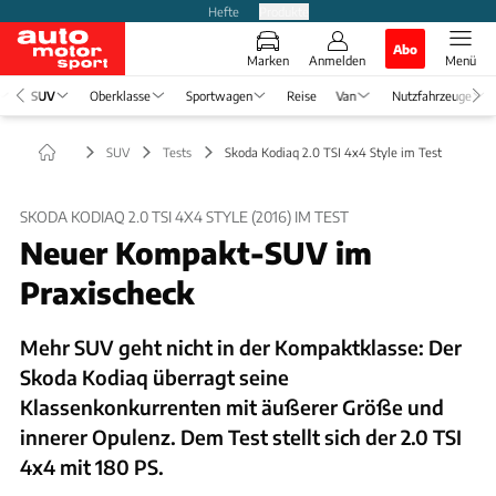
Hefte
Produkte
Abo
Marken
Anmelden
Menü
SUV
Oberklasse
Sportwagen
Reise
Van
Nutzfahrzeuge
SUV
Tests
Skoda Kodiaq 2.0 TSI 4x4 Style im Test
SKODA KODIAQ 2.0 TSI 4X4 STYLE (2016) IM TEST
Neuer Kompakt-SUV im
Praxischeck
Mehr SUV geht nicht in der Kompaktklasse: Der
Skoda Kodiaq überragt seine
Klassenkonkurrenten mit äußerer Größe und
innerer Opulenz. Dem Test stellt sich der 2.0 TSI
4x4 mit 180 PS.