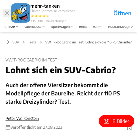
Hefte
Produkte
mehr-tanken
Clever Spritpreise vergleichen
Öffnen
Abo
★
★
★
★
★
★
Marken
Anmelden
Menü
335.000+
Bewertungen
SUV
Oberklasse
Sportwagen
Reise
Van
Nutzfahrzeuge
SUV
Tests
VW T-Roc Cabrio im Test: Lohnt sich die 110 PS Variante?
VW T-ROC CABRIO IM TEST
Lohnt sich ein SUV-Cabrio?
Auch der offene Viersitzer bekommt die
Modellpflege der Baureihe. Reicht der 110 PS
starke Dreizylinder? Test.
Peter Wolkenstein
8 Bilder
Veröffentlicht am 27.08.2022
Foto: Arturo Rivas