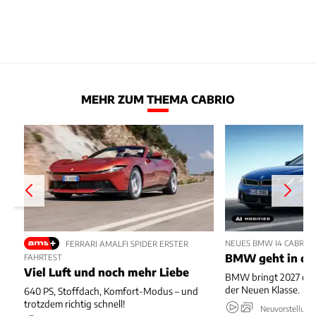
MEHR ZUM THEMA CABRIO
NEUES BMW I4 CABRIO
FERRARI AMALFI SPIDER ERSTER
BMW geht in die
FAHRTEST
Viel Luft und noch mehr Liebe
BMW bringt 2027 ein 
der Neuen Klasse.
640 PS, Stoffdach, Komfort-Modus – und
trotzdem richtig schnell!
Neuvorstellung