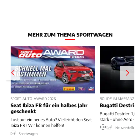
MEHR ZUM THEMA SPORTWAGEN
SPORT-AUTO-AWARD 2026
BOLIDE IM MASSANZUG
Seat Ibiza FR für ein halbes Jahr
Bugatti Destrier
geschenkt
Bugatti Destrier: 1,0
stark – ohne Aero-An
Lust auf ein neues Auto? Vielleicht den Seat
Ibiza FR? Wir können helfen!
Neuvorstellung
Sportwagen