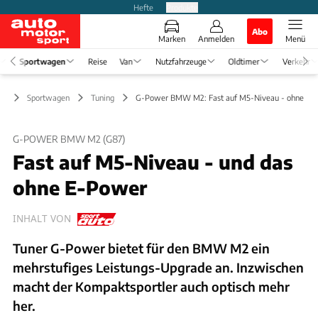
Hefte
Produkte
Abo
Marken
Anmelden
Menü
Sportwagen
Reise
Van
Nutzfahrzeuge
Oldtimer
Verkehr
Sportwagen
Tuning
G-Power BMW M2: Fast auf M5-Niveau - ohne E-
G-POWER BMW M2 (G87)
Fast auf M5-Niveau - und das
ohne E-Power
INHALT VON
Tuner G-Power bietet für den BMW M2 ein
mehrstufiges Leistungs-Upgrade an. Inzwischen
macht der Kompaktsportler auch optisch mehr
her.