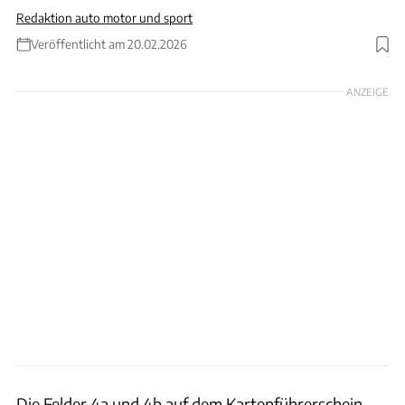
Redaktion auto motor und sport
Veröffentlicht am 20.02.2026
Foto: nurlankani via Getty Images
ANZEIGE
Die Felder 4a und 4b auf dem Kartenführerschein