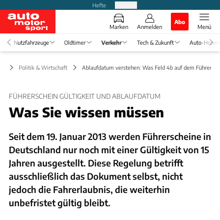
Hefte
Produkte
Abo
Marken
Anmelden
Menü
Nutzfahrzeuge
Oldtimer
Verkehr
Tech & Zukunft
Auto-Horos
hr
Politik & Wirtschaft
Ablaufdatum verstehen: Was Feld 4b auf dem Führersch
FÜHRERSCHEIN GÜLTIGKEIT UND ABLAUFDATUM
Was Sie wissen müssen
Seit dem 19. Januar 2013 werden Führerscheine in
Deutschland nur noch mit einer Gültigkeit von 15
Jahren ausgestellt. Diese Regelung betrifft
ausschließlich das Dokument selbst, nicht
jedoch die Fahrerlaubnis, die weiterhin
unbefristet gültig bleibt.